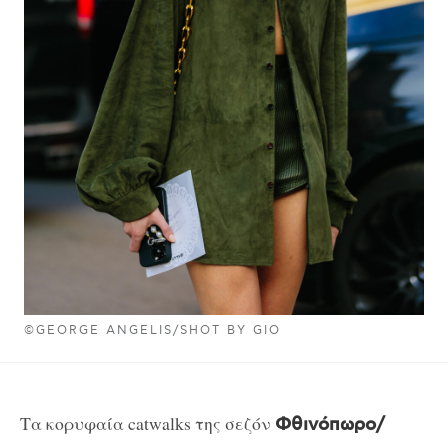
©GEORGE ANGELIS/SHOT BY GIO
Τα κορυφαία catwalks της σεζόν
Φθινόπωρο/