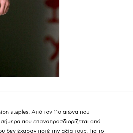
ion staples. Από τον 11ο αιώνα που
 σήμερα που επαναπροσδιορίζεται από
υ δεν έχασαν ποτέ την αξία τους. Για το