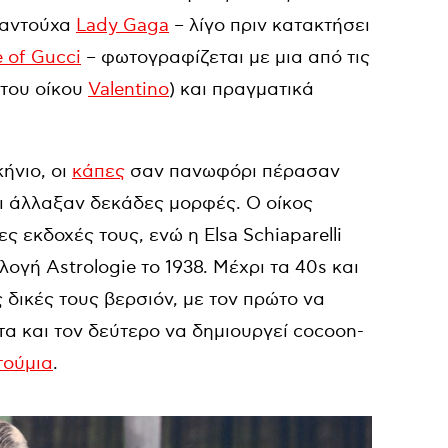
λαντούχα
Lady Gaga
– λίγο πριν κατακτήσει
 of Gucci
– φωτογραφίζεται με μια από τις
 του οίκου
Valentino
) και πραγματικά
ήνιο, οι
κάπες
σαν πανωφόρι πέρασαν
ι άλλαξαν δεκάδες μορφές. Ο οίκος
εκδοχές τους, ενώ η Elsa Schiaparelli
ογή Astrologie το 1938. Μέχρι τα 40s και
ις δικές τους βερσιόν, με τον πρώτο να
α και τον δεύτερο να δημιουργεί cocoon-
τούμια
.