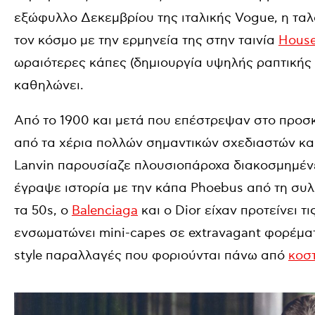
εξώφυλλο Δεκεμβρίου της ιταλικής Vogue, η τα
τον κόσμο με την ερμηνεία της στην ταινία
House
ωραιότερες κάπες (δημιουργία υψηλής ραπτικής
καθηλώνει.
Από το 1900 και μετά που επέστρεψαν στο προσκ
από τα χέρια πολλών σημαντικών σχεδιαστών κα
Lanvin παρουσίαζε πλουσιοπάροχα διακοσμημένες 
έγραψε ιστορία με την κάπα Phoebus από τη συλλ
τα 50s, ο
Balenciaga
και ο Dior είχαν προτείνει τ
ενσωματώνει mini-capes σε extravagant φορέματ
style παραλλαγές που φοριούνται πάνω από
κοσ