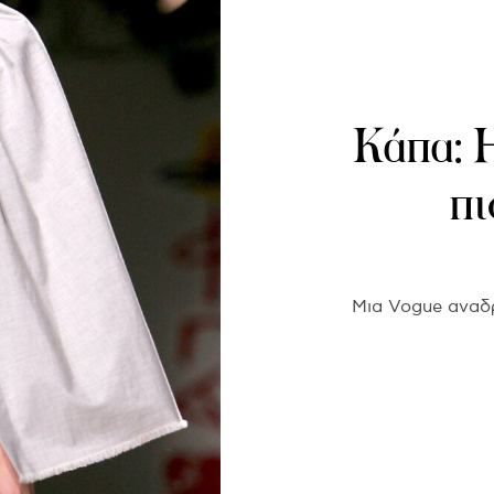
Κάπα: Η
πι
Μια Vogue αναδρ