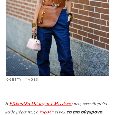
©GETTY IMAGES
H
Εβδομάδα Μόδας του Μιλάνου
μας υπενθυμίζει
κάθε μέρα πως ο
κορσές
είναι
το πιο σύγχρονο