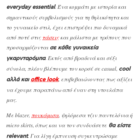
. Ένα κομμάτι με ιστορία και
everyday essential
σημαντικούς συμβολισμούς για τη θηλυκότητα και
το γυναικείο στιλ, έχει επιστρέψει πιο δυναμικά
από ποτέ στις
τάσεις
και μάλιστα με τρόπους που
προσαρμόζονται
σε κάθε γυναικεία
. Εκτός από βραδινά και σέξι
γκαρνταρόμπα
σύνολα, πλέον βλέπουμε τον κορσέ σε casual,
cool
, επιβεβαιώνοντας πως αξίζει
αλλά και
office look
να έχουμε παραπάνω από έναν στη ντουλάπα
μας.
Με blazer,
πουκάμισα
, ψηλόμεσα τζιν παντελόνια ή
micro skirts, όπως και να τον συνδυάσετε
θα είστε
. Για λίγη έμπνευση συγκεντρώσαμε
relevant