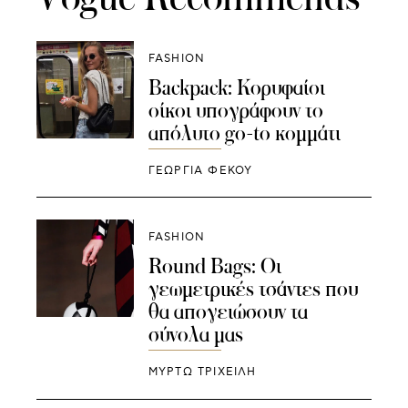
FASHION
Backpack: Κορυφαίοι
οίκοι υπογράφουν το
απόλυτο go-to κομμάτι
ΓΕΩΡΓΙΑ ΦΕΚΟΥ
FASHION
Round Bags: Οι
γεωμετρικές τσάντες που
θα απογειώσουν τα
σύνολα μας
ΜΥΡΤΩ ΤΡΙΧΕΙΛΗ