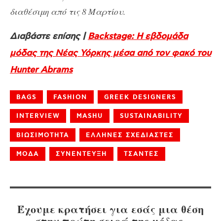
διαθέσιμη από τις 8 Μαρτίου.
Διαβάστε επίσης |
Backstage: Η εβδομάδα
μόδας της Νέας Υόρκης μέσα από τον φακό του
Hunter Abrams
BAGS
FASHION
GREEK DESIGNERS
INTERVIEW
MASHU
SUSTAINABILITY
ΒΙΩΣΙΜΟΤΗΤΑ
ΕΛΛΗΝΕΣ ΣΧΕΔΙΑΣΤΕΣ
ΜΟΔΑ
ΣΥΝΕΝΤΕΥΞΗ
ΤΣΑΝΤΕΣ
Έχουμε κρατήσει για εσάς μια θέση
στην πρώτη σειρά της μόδας.