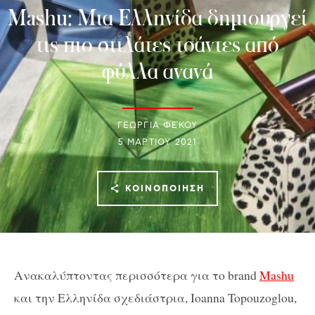
Mashu: Μια Ελληνίδα δημιουργεί
τις πιο στιλάτες τσάντες από
φύλλα ανανά
ΓΕΩΡΓΙΑ ΦΕΚΟΥ
5 ΜΑΡΤΊΟΥ 2021
ΚΟΙΝΟΠΟΊΗΣΗ
Ανακαλύπτοντας περισσότερα για το
brand
Mashu
και την Ελληνίδα σχεδιάστρια, Ioanna Topouzoglou,