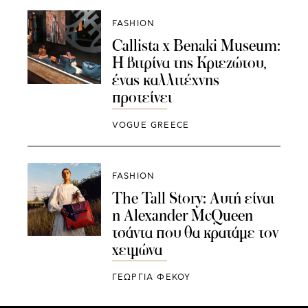
FASHION
Callista x Benaki Museum:
Η βιτρίνα της Κριεζώτου,
ένας καλλιτέχνης
προτείνει
VOGUE GREECE
FASHION
The Tall Story: Αυτή είναι
η Alexander McQueen
τσάντα που θα κρατάμε τον
χειμώνα
ΓΕΩΡΓΙΑ ΦΕΚΟΥ