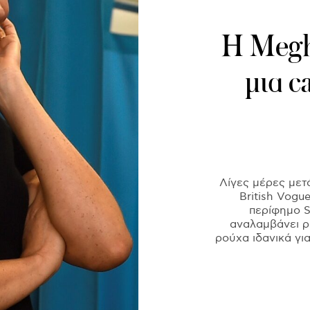
Η Megh
μια c
Λίγες μέρες μετ
British Vogu
περίφημο S
αναλαμβάνει ρ
ρούχα ιδανικά γι