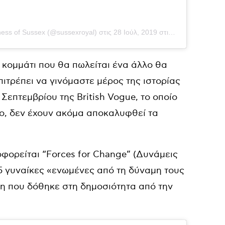
ess of Sussex (@sussexroyal)
στις
28 Ιούλ, 2019 στις 2:26 μμ PDT
ε κομμάτι που θα πωλείται ένα άλλο θα
ιτρέπει να γινόμαστε μέρος της ιστορίας
επτεμβρίου της British Vogue, το οποίο
ο, δεν έχουν ακόμα αποκαλυφθεί τα
οφορείται “Forces for Change” (Δυνάμεις
15 γυναίκες «ενωμένες από τη δύναμη τους
η που δόθηκε στη δημοσιότητα από την