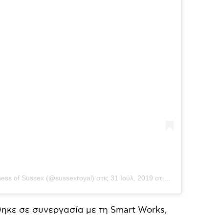
ess of Sussex (@sussexroyal)
στις
31 Ιούλ, 2019 στις 9:03 πμ PDT
ηκε σε συνεργασία με τη Smart Works,