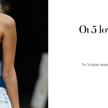
Oι 5 l
Τα Vogue app