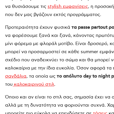
να θυσιάσουμε τις
stylish εμφανίσεις
, η προσοχή
που δεν μας βγάζουν εκτός προγράμματος.
Προτεραιότητα έχουν φυσικά
τα passe partout ρ
να φορέσουμε ξανά και ξανά, κάνοντας πρωτότυ
μίνι φόρεμα με φλοράλ μοτίβο. Είναι δροσερό, κο
μπορεί να προσαρμοστεί σε κάθε summer εμφάνι
σχέδιο που αναδεικνύει το σώμα και θα μπορεί 
καλοκαίρια με την ίδια ευκολία. Όσον αφορά τα 
σανδάλια
, τα οποία ως
το απόλυτο day to night p
του
καλοκαιρινού στιλ
.
Όποιο και αν είναι το στιλ σας, σημασία έχει να
αλλά με τη δυνατότητα να φοριούνται συχνά. Χ
μπορείτε πιο εύκολα να επενδύσετε σε
τάσεις
κα