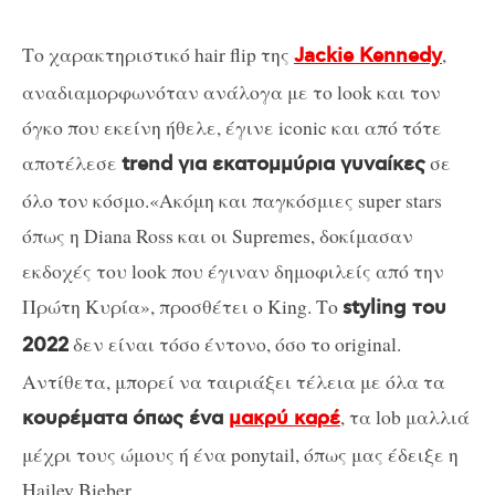
Το χαρακτηριστικό hair flip της
,
Jackie Kennedy
αναδιαμορφωνόταν ανάλογα με το look και τον
όγκο που εκείνη ήθελε, έγινε iconic και από τότε
αποτέλεσε
σε
trend για εκατομμύρια γυναίκες
όλο τον κόσμο.«Ακόμη και παγκόσμιες super stars
όπως η Diana Ross και οι Supremes, δοκίμασαν
εκδοχές του look που έγιναν δημοφιλείς από την
Πρώτη Κυρία», προσθέτει ο King. Το
styling του
δεν είναι τόσο έντονο, όσο το original.
2022
Αντίθετα, μπορεί να ταιριάξει τέλεια με όλα τα
, τα lob μαλλιά
κουρέματα όπως ένα
μακρύ καρέ
μέχρι τους ώμους ή ένα ponytail, όπως μας έδειξε η
Hailey Bieber.