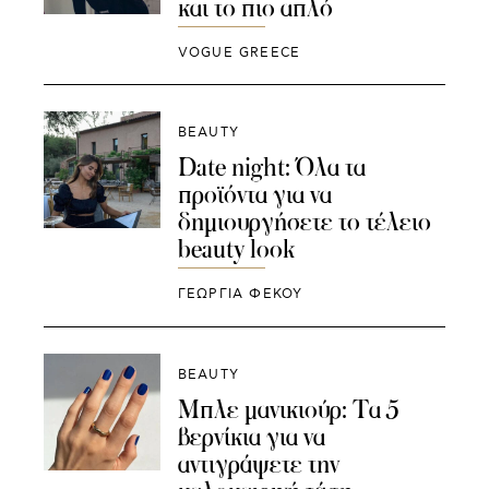
και το πιο απλό
VOGUE GREECE
BEAUTY
Date night: Όλα τα
προϊόντα για να
δημιουργήσετε το τέλειο
beauty look
ΓΕΩΡΓΙΑ ΦΕΚΟΥ
BEAUTY
Μπλε μανικιούρ: Τα 5
βερνίκια για να
αντιγράψετε την