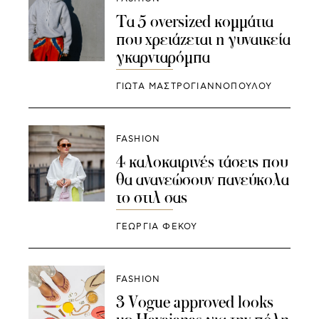
Τα 5 oversized κομμάτια
που χρειάζεται η γυναικεία
γκαρνταρόμπα
ΓΙΩΤΑ ΜΑΣΤΡΟΓΙΑΝΝΟΠΟΥΛΟΥ
FASHION
4 καλοκαιρινές τάσεις που
θα ανανεώσουν πανεύκολα
το στιλ σας
ΓΕΩΡΓΙΑ ΦΕΚΟΥ
FASHION
3 Vogue approved looks