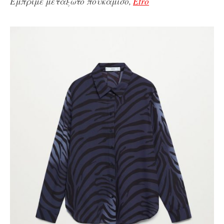
Εμπριμέ μεταξωτό πουκάμισο,
Etro