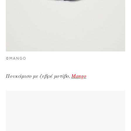
©MANGO
Πουκάμισο με ζεβρέ μοτίβο,
Mango