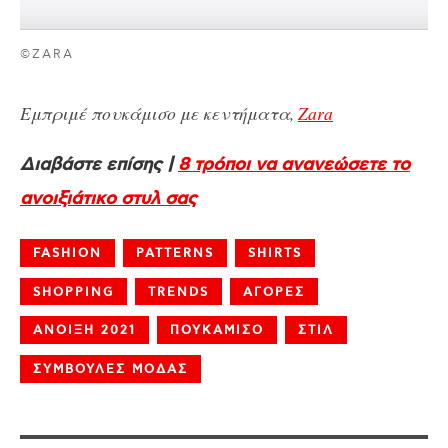
©ZARA
Εμπριμέ πουκάμισο με κεντήματα,
Zara
Διαβάστε επίσης |
8 τρόποι να ανανεώσετε το
ανοιξιάτικο στυλ σας
FASHION
PATTERNS
SHIRTS
SHOPPING
TRENDS
ΑΓΟΡΕΣ
ΑΝΟΙΞΗ 2021
ΠΟΥΚΑΜΙΣΟ
ΣΤΙΛ
ΣΥΜΒΟΥΛΕΣ ΜΟΔΑΣ