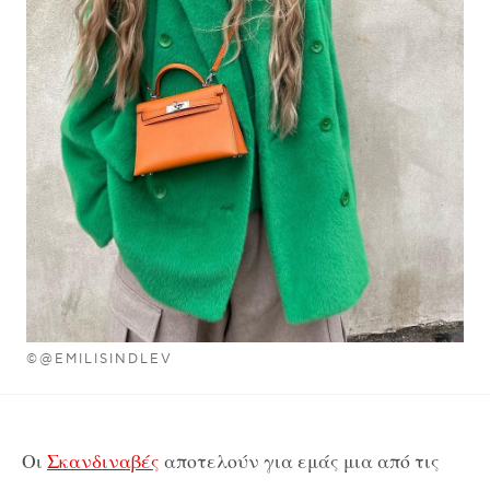
©@EMILISINDLEV
Οι
Σκανδιναβές
αποτελούν για εμάς μια από τις