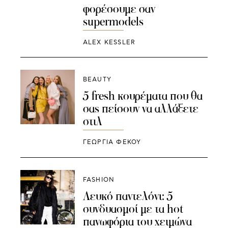
φορέσουμε σαν
supermodels
ALEX KESSLER
BEAUTY
5 fresh κουρέματα που θα
σας πείσουν να αλλάξετε
στιλ
ΓΕΩΡΓΙΑ ΦΕΚΟΥ
FASHION
Λευκό παντελόνι: 5
συνδυασμοί με τα hot
πανωφόρια του χειμώνα