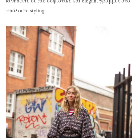
κινηθείτε σε πιο σοφιστικέ και elegant γραμμές στο
υπόλοιπο styling.