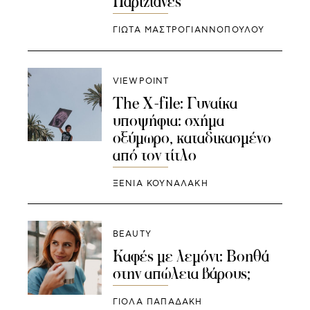
Παριζιάνες
ΓΙΩΤΑ ΜΑΣΤΡΟΓΙΑΝΝΟΠΟΥΛΟΥ
VIEWPOINT
Τhe X-file: Γυναίκα
υποψήφια: σχήμα
οξύμωρο, καταδικασμένο
από τον τίτλο
ΞΕΝΙΑ ΚΟΥΝΑΛΑΚΗ
BEAUTY
Καφές με λεμόνι: Βοηθά
στην απώλεια βάρους;
ΓΙΌΛΑ ΠΑΠΑΔΆΚΗ