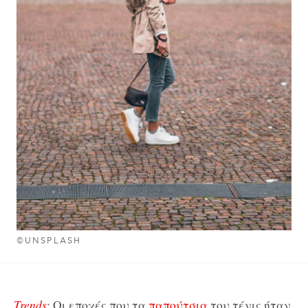
©UNSPLASH
Trends
: Οι εποχές που τα
παπούτσια
του τένις ήταν