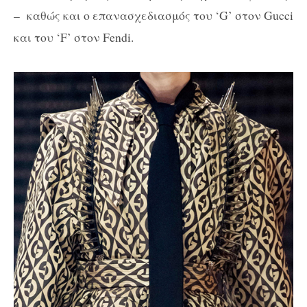
– καθώς και ο επανασχεδιασμός του ‘G’ στον Gucci
και του ‘F’ στον Fendi.