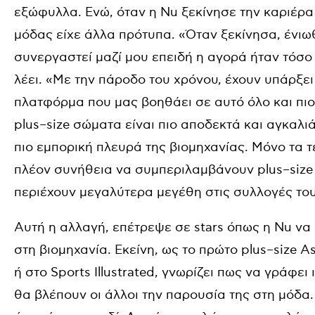
εξώφυλλα. Ενώ, όταν η
Nu
ξεκίνησε την καριέρα 
μόδας είχε άλλα πρότυπα. «Όταν ξεκίνησα, ένιω
συνεργαστεί μαζί μου επειδή η αγορά ήταν τόσο 
λέει. «Με την πάροδο του χρόνου, έχουν υπάρξει
πλατφόρμα που μας βοηθάει σε αυτό όλο και πιο 
plus
–
size
σώματα είναι πιο αποδεκτά και αγκαλιά
πιο εμπορική πλευρά της βιομηχανίας. Μόνο τα τ
πλέον συνήθεια να συμπεριλαμβάνουν
plus
–
size
περιέχουν μεγαλύτερα μεγέθη στις συλλογές του
Αυτή η αλλαγή, επέτρεψε σε
stars
όπως η
Nu
να 
στη βιομηχανία. Εκείνη, ως το πρώτο
plus
–
size
As
ή
στο
Sports Illustrated
, γνωρίζει πως να γράφει 
θα βλέπουν οι άλλοι την παρουσία της στη μόδα