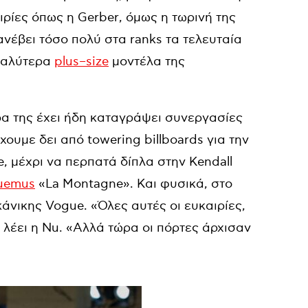
ιρίες όπως η
Gerber
, όμως η τωρινή της
ανέβει τόσο πολύ στα
ranks
τα τελευταία
 καλύτερα
plus
–
size
μοντέλα της
ρα της έχει ήδη καταγράψει συνεργασίες
έχουμε δει από
towering
billboards
για την
e
, μέχρι να περπατά δίπλα στην
Kendall
uemus
«
La
Montagne
». Και φυσικά, στο
κάνικης
Vogue
. «Όλες αυτές οι ευκαιρίες,
 λέει η
Nu
. «Αλλά τώρα οι πόρτες άρχισαν