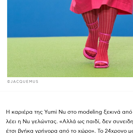
©JACQUEMUS
Η καριέρα της
Yumi Nu
στο
modeling
ξεκινά από
λέει η
Nu
γελώντας. «Αλλά ως παιδί, δεν συνειδη
έτσι βγήκα γρήγορα από το χώρο». Το 24χρονο μο