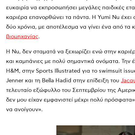
ευκαιρία να εκπροσωπήσει μεγάλες παιδικές ετα
καριέρα επανορθώνει τα πάντα. Η Yumi
Nu
έχει 
δύο χρόνια, με αποτέλεσμα να γίνει ένα από τα
βιομηχανίας
.
Η
Nu
, δεν σταματά να ξεχωρίζει ενώ στην καριέ
και καμπάνιες με πολύ σημαντικά ονόματα. Την 
H
&
M
, στην
Sports
Illustrated
για το
swimsuit
issu
Jenner
και τη
Bella
Hadid
στην επίδειξη του
Jacq
τελευταίο εξώφυλλο του Σεπτεμβρίου της Αμερι
δεν μου είχαν εμφανιστεί μέχρι πολύ πρόσφατα»
να ανοίγουν».