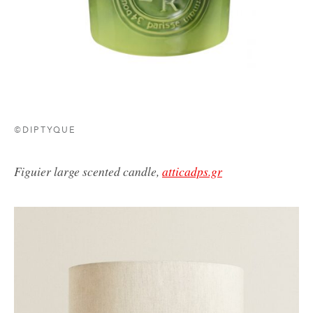
©DIPTYQUE
Figuier large scented candle,
atticadps.gr