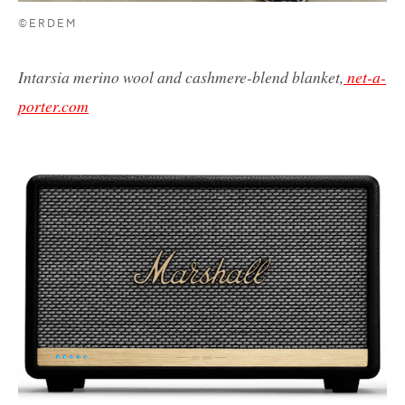
©ERDEM
Intarsia merino wool and cashmere-blend blanket,
net-a-
porter.com