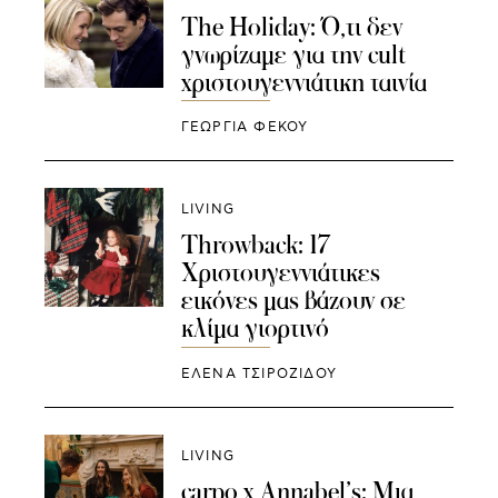
The Holiday: Ό,τι δεν
γνωρίζαμε για την cult
χριστουγεννιάτικη ταινία
ΓΕΩΡΓΙΑ ΦΕΚΟΥ
LIVING
Throwback: 17
Χριστουγεννιάτικες
εικόνες μας βάζουν σε
κλίμα γιορτινό
ΈΛΕΝΑ ΤΣΙΡΟΖΊΔΟΥ
LIVING
carpo x Annabel’s: Μια