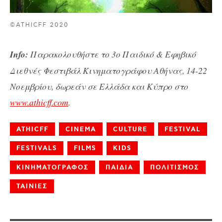
©ATHICFF 2020
Info:
Παρακολουθήστε το
3ο Παιδικό & Εφηβικό
Διεθνές Φεστιβάλ Κινηματογράφου Αθήνας, 14-22
Νοεμβρίου, δωρεάν σε Ελλάδα και Κύπρο στο
www.athicff.com
.
ATHICFF
CINEMA
CULTURE
FESTIVAL
FESTIVALS
FILMS
KIDS
ΚΙΝΗΜΑΤΟΓΡΑΦΟΣ
ΠΑΙΔΙΑ
ΠΟΛΙΤΙΣΜΟΣ
ΤΑΙΝΙΕΣ