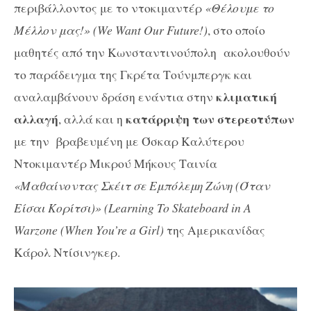
περιβάλλοντος με το ντοκιμαντέρ
«Θέλουμε το
Μέλλον μας!» (We Want Our Future!)
, στο οποίο
μαθητές
από την Κωνσταντινούπολη ακολουθούν
το παράδειγμα της Γκρέτα Τούνμπεργκ και
κλιματική
αναλαμβάνουν δράση ενάντια στην
αλλαγή
κατάρριψη των στερεοτύπων
, αλλά
και η
με την
βραβευμένη με Όσκαρ Καλύτερου
Ντοκιμαντέρ Μικρού Μήκους
Ταινία
«Μαθαίνοντας Σκέιτ σε Εμπόλεμη Ζώνη (Όταν
Είσαι Κορίτσι)» (Learning To Skateboard in A
Warzone (When You’re a Girl)
της Αμερικανίδας
Κάρολ Ντίσινγκερ
.