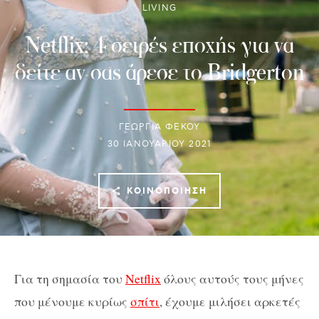
LIVING
Netflix: 4 σειρές εποχής για να
δείτε αν σας άρεσε το Bridgerton
ΓΕΩΡΓΙΑ ΦΕΚΟΥ
30 ΙΑΝΟΥΑΡΊΟΥ 2021
ΚΟΙΝΟΠΟΊΗΣΗ
Για τη σημασία του
Netflix
όλους αυτούς τους μήνες
που μένουμε κυρίως
σπίτι
, έχουμε μιλήσει αρκετές