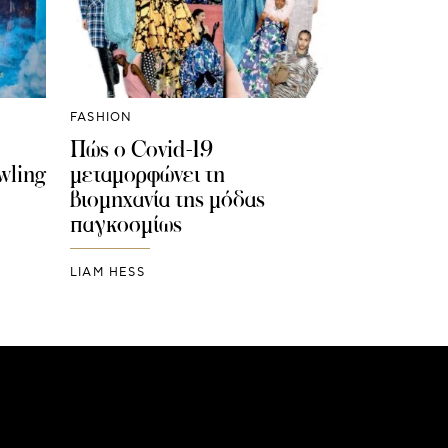
FASHION
Πώς ο Covid-19
wling
μεταμορφώνει τη
βιομηχανία της μόδας
παγκοσμίως
LIAM HESS