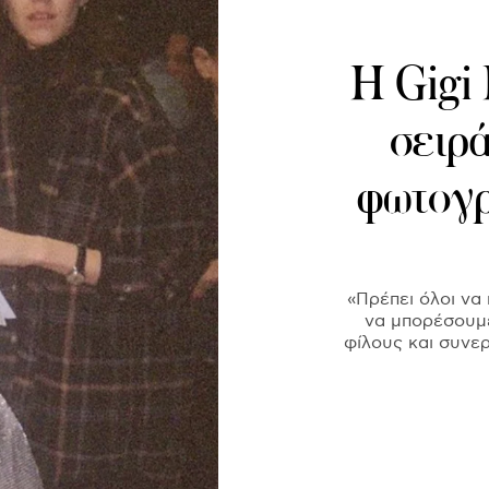
Η Gigi 
σειρ
φωτογρ
«Πρέπει όλοι να 
να μπορέσουμε
φίλους και συνερ