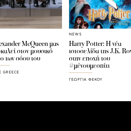
NEWS
exander McQueen μας
Harry Potter: Η νέα
καλεί στον μουσικό
ιστοσελίδα της J.K. Ro
ο των σόου του
στην εποχή του
#μένουμεσπίτι
E GREECE
ΓΕΩΡΓΙΑ ΦΕΚΟΥ