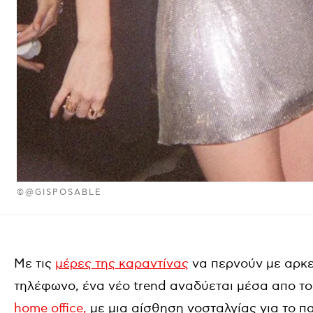
©@GISPOSABLE
Με τις
μέρες της καραντίνας
να περνούν με αρκε
τηλέφωνο, ένα νέο trend αναδύεται μέσα απο τ
home office,
με μια αίσθηση νοσταλγίας για το π