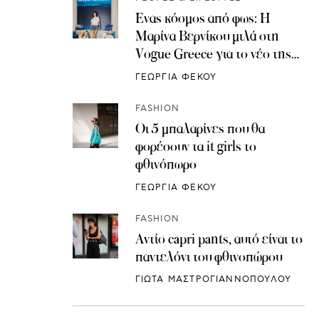
Ένας κόσμος από φως: Η
Μαρίνα Βερνίκου μιλά στη
Vogue Greece για το νέο της
δημιουργικό κεφάλαιο
ΓΕΩΡΓΙΑ ΦΕΚΟΥ
FASHION
Οι 5 μπαλαρίνες που θα
φορέσουν τα it girls το
φθινόπωρο
ΓΕΩΡΓΙΑ ΦΕΚΟΥ
FASHION
Αντίο capri pants, αυτό είναι το
παντελόνι του φθινοπώρου
ΓΙΩΤΑ ΜΑΣΤΡΟΓΙΑΝΝΟΠΟΥΛΟΥ