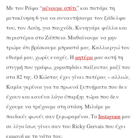
Με τον Ράφα “
μένουμε σπίτι
” και πατάμε τη
μετακίνηση 6 για να συναντήσουμε τον ξάδελφο
του, τον Λούη, για παιχνίδι. Κυνηγάμε φύλλα και
περιστέρια στο Ζάππειο. Μαθαίνουμε να μην
τρώμε ότι βρίσκουμε μπροστά μας. Καλλιεργώ τον
εθισμό μου, χωρίς ενοχές. Η
μητέρα
μου αυτή τη
στιγμή που γράφω, χοροπηδάει παίζοντας μαζί του
στα 82 της. Ο Κώστας έχει γίνει πατέρας – αλλιώς.
Καμία γκρίνια για τα πρωινά ξυπνήματα που δεν
έχουν και κανένα λόγο ύπαρξης τώρα που δεν
έχουμε να τρέχουμε στη στάση. Μιλάμε με
παιδικές φωνές σαν ξεμωραμένοι. Το
Ιnstagram
μου
σε λίγο ίσως γίνει σαν του Ricky Gervais που έχει
εμμονή με τη γάτα του.