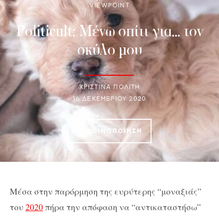
VIEWPOINT
Politicult: Mένω σπίτι για… τον
σκύλο μου
ΧΡΙΣΤΙΝΑ ΠΟΛΙΤΗ
16 ΔΕΚΕΜΒΡΊΟΥ 2020
ΚΟΙΝΟΠΟΊΗΣΗ
Μέσα στην παρόρμηση της ευρύτερης “μοναξιάς”
του
2020
πήρα την απόφαση να “αντικαταστήσω”