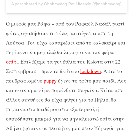
A post shared by Ohhhmydog Pet Lifestyle (@ohhhmydog)
Ο μικρός μας Ράφα – από τον Ραφαέλ Ναδάλ γιατί
φέτος αγαπήσαμε το τένις- κατάγεται από τη
Λούτσα. Τον είχα καπαρώσει από το καλοκαίρι και
περίμενα να μεγαλώσει λίγο για να τον φέρω
σπίτι
. Επιλέξαμε τα γενέθλια του Κώστα στις 22
Σεπτεμβρίου – πριν το δεύτερο
lockdown
. Αυτό το
πουδραρισμένο
puppy
έγινε το τρίτο μου παιδί. Λες
και έκανα μωρό με παρένθετη παγκίνα. Κάτω από
άλλες συνθήκες θα είχα φύγει για το Πήλιο, θα
πήγαινα στο παιδί μου στο εξωτερικό, ή
οπουδήποτε μακριά για να μην κλειστώ σπίτι στην
Αθήνα (φταίνε οι πλανήτες μου στον Υδροχόο για