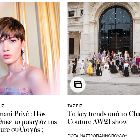
ΙΣ
ΤΑΣΕΙΣ
mani Privé : Πώς
Τα key trends από τo Ch
ηκε το μακιγιάζ της
Couture AW21 show
ure συλλογής ;
ΓΙΩΤΑ ΜΑΣΤΡΟΓΙΑΝΝΟΠΟΥΛΟΥ