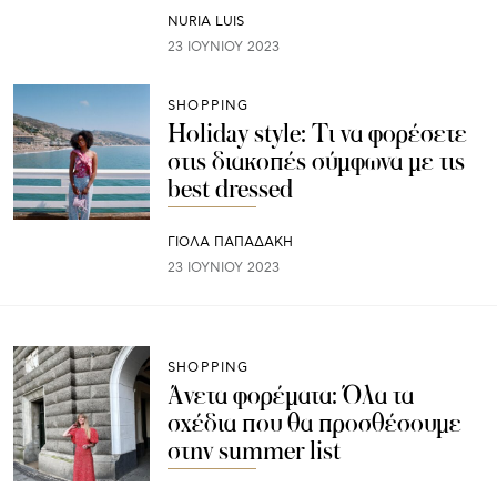
NURIA LUIS
23 ΙΟΥΝΊΟΥ 2023
SHOPPING
Holiday style: Τι να φορέσετε
στις διακοπές σύμφωνα με τις
best dressed
ΓΙΌΛΑ ΠΑΠΑΔΆΚΗ
23 ΙΟΥΝΊΟΥ 2023
SHOPPING
Άνετα φορέματα: Όλα τα
σχέδια που θα προσθέσουμε
στην summer list