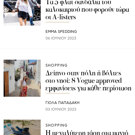
Τα 5 φλατ σανδάλια του
καλοκαιριού που φορούν τώρα
οι A-listers
EMMA SPEDDING
06 ΙΟΥΝΊΟΥ 2023
SHOPPING
Δείπνο στην πόλη ή βόλτες
στο νησί: 8 Vogue approved
εμφανίσεις για κάθε περίσταση
ΓΙΌΛΑ ΠΑΠΑΔΆΚΗ
03 ΙΟΥΝΊΟΥ 2023
SHOPPING
Η μεγαλύτερη τάση στα μαγιό