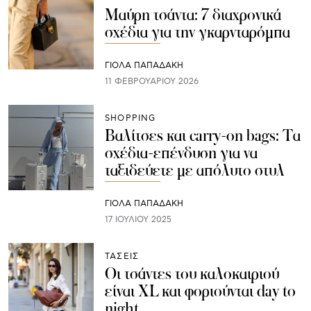
Μαύρη τσάντα: 7 διαχρονικά
σχέδια για την γκαρνταρόμπα
ΓΙΌΛΑ ΠΑΠΑΔΆΚΗ
11 ΦΕΒΡΟΥΑΡΊΟΥ 2026
SHOPPING
Βαλίτσες και carry-on bags: Τα
σχέδια-επένδυση για να
ταξιδεύετε με απόλυτο στυλ
ΓΙΌΛΑ ΠΑΠΑΔΆΚΗ
17 ΙΟΥΛΊΟΥ 2025
ΤΑΣΕΙΣ
Οι τσάντες του καλοκαιριού
είναι XL και φοριούνται day to
night