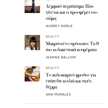
Λεμφικό περπάτημα: Πώς
γίνεται και τι προσφέρει στο
σώμα;
AUDREY NOBLE
BEAUTY
Μακρόστενο πρόσωπο: Τα 9
πιο κολακευτικά κουρέματα
JEANNE BALLION
BEAUTY
Το καλοκαιρινό φρούτο για
επίπεδη κοιλιά και υγιές
δέρμα
ANA MORALES