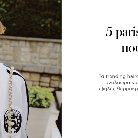
5 pari
που
Τα trending hair
ανάλαφρα και 
υψηλές θερμοκρα