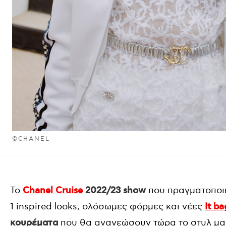
©CHANEL
Το
Chanel Cruise
2022/23
show
που πραγματοποιή
1 inspired looks, ολόσωμες φόρμες και νέες
It ba
κουρέματα
που θα ανανεώσουν τώρα το στυλ μας.