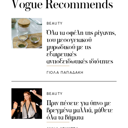
Vogue Recommends
BEAUTY
Όλα τα οφέλη της ρίγανης,
του μεσογειακού
μυρωδικού με τις
εξαιρετικές
αντιοξειδωτικές ιδιότητες
ΓΙΌΛΑ ΠΑΠΑΔΆΚΗ
BEAUTY
Πριν πέσετε για ύπνο με
βρεγμένα μαλλιά, μάθετε
όλα τα βήματα