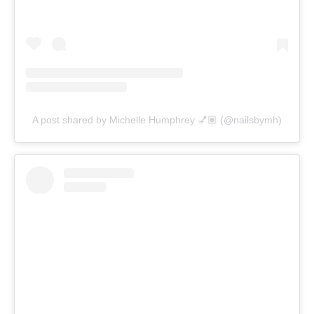
A post shared by Michelle Humphrey 💅🏽 (@nailsbymh)