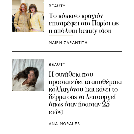
BEAUTY
Το κόκκινο κραγιόν
επιστρέφει στο Παρίσι ως
η απόλυτη beauty τάση
ΜΑΊΡΗ ΣΑΡΑΝΤΊΤΗ
BEAUTY
Η συνήθεια που
προστατεύει τα αποθέματα
κολλαγόνου (και κάνει το
δέρμα σας να λειτουργεί
όπως όταν ήσασταν 25
ετών)
ANA MORALES