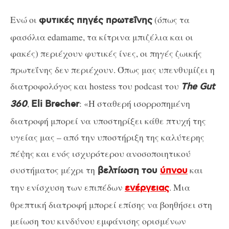
Ενώ οι
(όπως τα
φυτικές πηγές πρωτεΐνης
φασόλια edamame, τα κίτρινα μπιζέλια και οι
φακές) περιέχουν φυτικές ίνες, οι πηγές ζωικής
πρωτεΐνης δεν περιέχουν. Όπως μας υπενθυμίζει η
διατροφολόγος και hostess του podcast του
The Gut
,
: «Η σταθερή ισορροπημένη
360
Eli Brecher
διατροφή μπορεί να υποστηρίξει κάθε πτυχή της
υγείας μας – από την υποστήριξη της καλύτερης
πέψης και ενός ισχυρότερου ανοσοποιητικού
συστήματος μέχρι τη
και
βελτίωση του
ύπνου
την ενίσχυση των επιπέδων
. Μια
ενέργειας
θρεπτική διατροφή μπορεί επίσης να βοηθήσει στη
μείωση του κινδύνου εμφάνισης ορισμένων