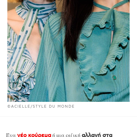
©ACIELLE/STYLE DU MONDE
Ένα
ή μια ριζική
νέο κούρεμα
αλλαγή στα