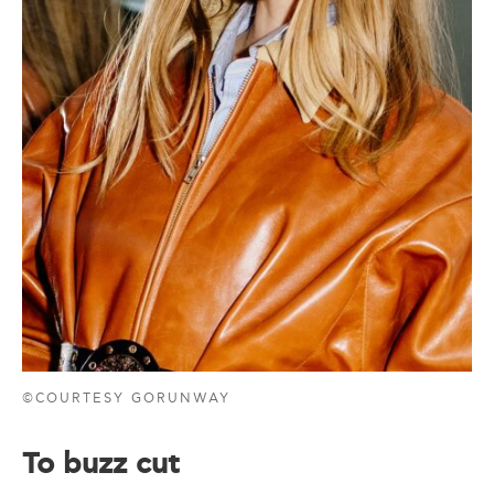
©COURTESY GORUNWAY
Το buzz cut