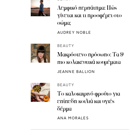
Λεμφικό περπάτημα: Πώς
γίνεται και τι προσφέρει στο
σώμα;
AUDREY NOBLE
BEAUTY
Μακρόστενο πρόσωπο: Τα 9
πιο κολακευτικά κουρέματα
JEANNE BALLION
BEAUTY
Το καλοκαιρινό φρούτο για
επίπεδη κοιλιά και υγιές
δέρμα
ANA MORALES