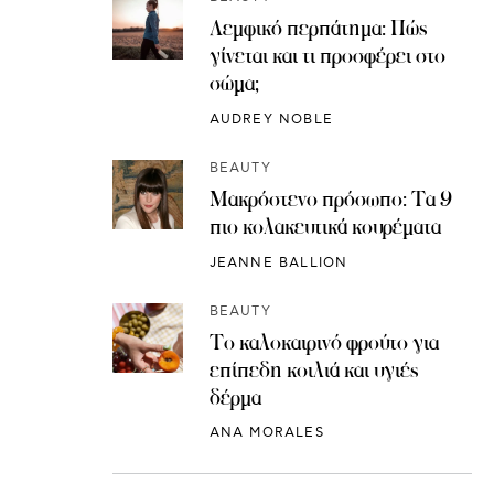
Λεμφικό περπάτημα: Πώς
γίνεται και τι προσφέρει στο
σώμα;
AUDREY NOBLE
BEAUTY
Μακρόστενο πρόσωπο: Τα 9
πιο κολακευτικά κουρέματα
JEANNE BALLION
BEAUTY
Το καλοκαιρινό φρούτο για
επίπεδη κοιλιά και υγιές
δέρμα
ANA MORALES