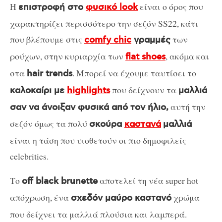
Η
είναι ο όρος που
επιστροφή στο
φυσικό look
χαρακτηρίζει περισσότερο την σεζόν SS22, κάτι
που βλέπουμε στις
των
comfy chic
γραμμές
ρούχων, στην κυριαρχία των
, ακόμα και
flat shoes
στα
. Μπορεί να έχουμε ταυτίσει το
hair trends
που δείχνουν τα
καλοκαίρι με
highlights
μαλλιά
αυτή την
σαν να άνοιξαν φυσικά από τον ήλιο,
σεζόν όμως τα πολύ
σκούρα
καστανά
μαλλιά
είναι η τάση που υιοθετούν οι πιο δημοφιλείς
celebrities.
Το
αποτελεί τη νέα super hot
off black brunette
απόχρωση, ένα
χρώμα
σχεδόν μαύρο καστανό
που δείχνει τα μαλλιά πλούσια και λαμπερά.