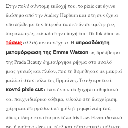
Στην πολύ σύντομη εκδοχή του, το pixie cut έγινε
διάσημο από την Audrey Hepburn και στη συνέχεια
επανήλθε με την πάροδο των ετών σε αμέτρητες
παραλλαγές, ειδικά στην εποχή του TikTok όπου οι
αλλάζουν συνέχεια. Η
τάσεις
απροσδόκητη
ως πρέσβειρα
μεταμόρφωση της Emma Watson
της Prada Beauty δημιούργησε ρήγμα στο μυαλό
μιας γενιάς και πλέον, που τη θυμήθηκαν με μακριά
μαλλιά στον ρόλο της Ερμιόνης. Το εξαιρετικά
είναι ένα κατεξοχήν αισθησιακό
κοντό pixie cut
και παιχνιδιάρικο κόψιμο, εύκολο στη διαχείριση,
χάρη και στη φυσικά ατημέλητη εμφάνιση του,
όπως είδαμε και στο μοντέλο Iris Law. Είναι ιδανικό
wet ή σούπερ sleek με τζελ και εξαιρετικά ευέλικτο,