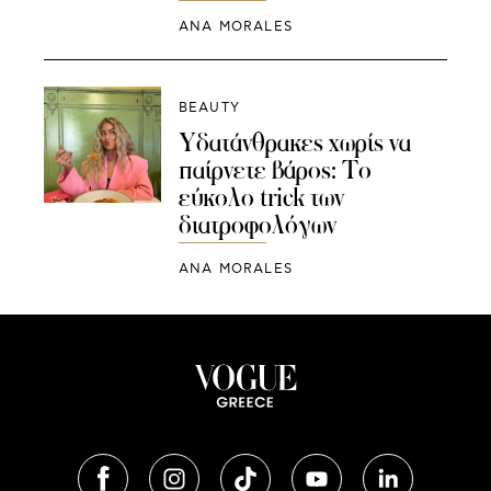
ANA MORALES
BEAUTY
Υδατάνθρακες χωρίς να
παίρνετε βάρος: Το
εύκολο trick των
διατροφολόγων
ANA MORALES