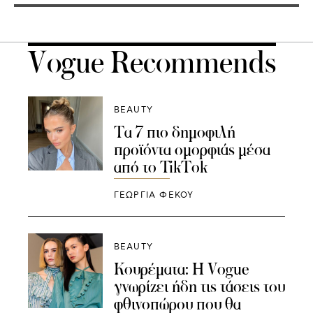
Vogue Recommends
BEAUTY
Τα 7 πιο δημοφιλή
προϊόντα ομορφιάς μέσα
από το TikTok
ΓΕΩΡΓΙΑ ΦΕΚΟΥ
BEAUTY
Κουρέματα: Η Vogue
γνωρίζει ήδη τις τάσεις του
φθινοπώρου που θα