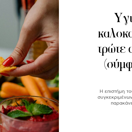
Υγι
καλοκα
τρώτε 
(σύμφ
Η επιστήμη το
συγκεκριμένων
παρακάνε