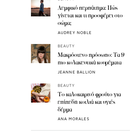
Λεμφικό περπάτημα: Πώς
γίνεται και τι προσφέρει στο
σώμα;
AUDREY NOBLE
BEAUTY
Μακρόστενο πρόσωπο: Τα 9
πιο κολακευτικά κουρέματα
JEANNE BALLION
BEAUTY
Το καλοκαιρινό φρούτο για
επίπεδη κοιλιά και υγιές
δέρμα
ANA MORALES