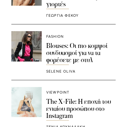
γιορτές
ΓΕΩΡΓΙΑ ΦΕΚΟΥ
FASHION
Blouses: Οι πιο κομψοί
συνδυασμοί για να τα
φορέσετε με στυλ
SELENE OLIVA
VIEWPOINT
The X-File: Η εποχή του
ενιαίου προσώπου στο
Instagram