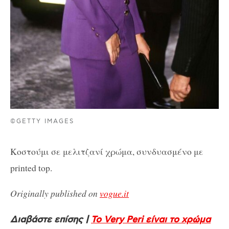
©GETTY IMAGES
Κοστούμι σε μελιτζανί χρώμα, συνδυασμένο με
printed top.
Οriginally published on
vogue.it
Διαβάστε επίσης |
Το Very Peri είναι το χρώμα