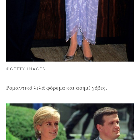
©GETTY IMAGES
Ρομαντικό λιλά φόρεμα και ασημί γόβες.