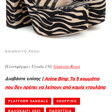
©GIANVITO ROSSI
Πλατφόρμες Ursula 150,
Gianvito Rossi
Διαβάστε επίσης |
Αnine Bing: Τα 5 κομμάτια
που δεν πρέπει να λείπουν από καμία ντουλάπα
PLATFORM SANDALS
SHOPPING
ΚΑΛΟΚΑΙΡΙ 2021
ΠΑΠΟΥΤΣΙΑ