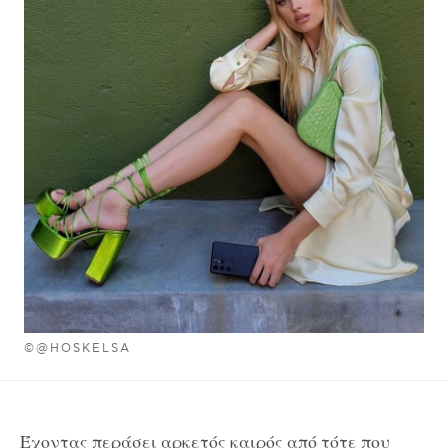
©@HOSKELSA
Έχοντας περάσει αρκετός καιρός από τότε που