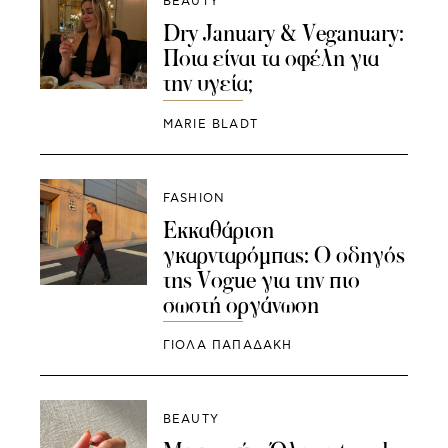
BEAUTY
Dry January & Veganuary:
Ποια είναι τα οφέλη για
την υγεία;
MARIE BLADT
FASHION
Εκκαθάριση
γκαρνταρόμπας: Ο οδηγός
της Vogue για την πιο
σωστή οργάνωση
ΓΙΌΛΑ ΠΑΠΑΔΆΚΗ
BEAUTY