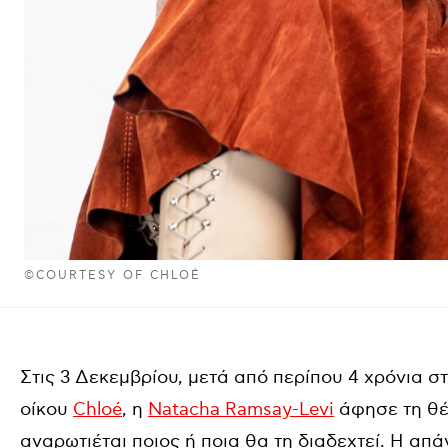
©COURTESY OF CHLOÉ
Στις 3 Δεκεμβρίου, μετά από περίπου 4 χρόνια στ
οίκου
Chloé
, η
Natacha Ramsay-Levi
άφησε τη θέ
αναρωτιέται ποιος ή ποια θα τη διαδεχτεί.
Η απάν