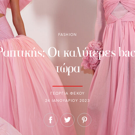
FASHION
πτικής: Οι καλύτερες back
τώρα
ΓΕΩΡΓΙΑ ΦΕΚΟΥ
24 ΙΑΝΟΥΑΡΊΟΥ 2023