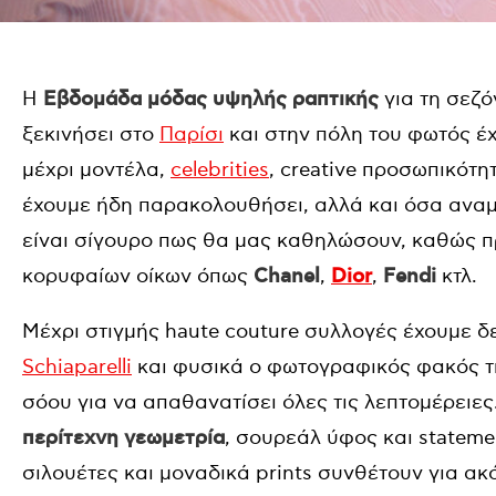
Η
Εβδομάδα μόδας υψηλής ραπτικής
για τη σεζό
ξεκινήσει στο
Παρίσι
και στην πόλη του φωτός έ
μέχρι μοντέλα,
celebrities
, creative προσωπικότητ
έχουμε ήδη παρακολουθήσει, αλλά και όσα ανα
είναι σίγουρο πως θα μας καθηλώσουν, καθώς πρό
κορυφαίων οίκων όπως
Chanel
,
Dior
,
Fendi
κτλ.
Μέχρι στιγμής haute couture συλλογές έχουμε δει 
Schiaparelli
και φυσικά ο φωτογραφικός φακός 
σόου για να απαθανατίσει όλες τις λεπτομέρειες
περίτεχνη γεωμετρία
, σουρεάλ ύφος και stateme
σιλουέτες και μοναδικά prints συνθέτουν για α