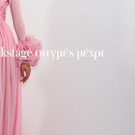
stage στιγμές μέχρι