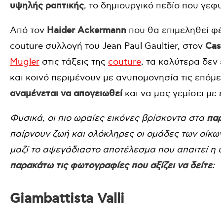
υψηλής ραπτικής
, το δημιουργικό πεδίο που γεφ
Από τον
Haider Ackermann
που θα επιμεληθεί φέ
couture συλλογή του Jean Paul Gaultier, στον
Cas
Mugler
στις τάξεις της
couture
, τα καλύτερα δεν
και κοινό περιμένουν με ανυπομονησία τις επόμ
αναμένεται να απογειωθεί
και να μας γεμίσει με
Φυσικά, οι πιο ωραίες εικόνες βρίσκοντα στα
πα
παίρνουν ζωή και ολόκληρες οι ομάδες των οίκω
μαζί το αψεγάδιαστο αποτέλεσμα που απαιτεί η
παρακάτω τις φωτογραφίες που αξίζει να δείτε
:
Giambattista Valli