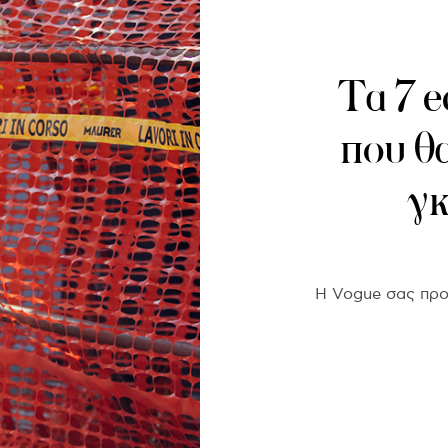
Τα 7 e
που θ
γκ
Η Vogue σας προτ