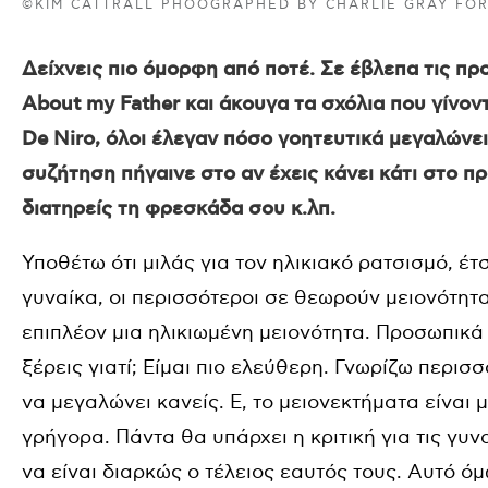
©KIM CATTRALL PHOOGRAPHED BY CHARLIE GRAY FOR
Δείχνεις πιο όμορφη από ποτέ. Σε έβλεπα τις πρ
About my Father και άκουγα τα σχόλια που γίνον
De Niro, όλοι έλεγαν πόσο γοητευτικά μεγαλώνει
συζήτηση πήγαινε στο αν έχεις κάνει κάτι στο 
διατηρείς τη φρεσκάδα σου κ.λπ.
Υποθέτω ότι μιλάς για τον ηλικιακό ρατσισμό, έτσ
γυναίκα, οι περισσότεροι σε θεωρούν μειονότητα
επιπλέον μια ηλικιωμένη μειονότητα. Προσωπικά 
ξέρεις γιατί; Είμαι πιο ελεύθερη. Γνωρίζω περισ
να μεγαλώνει κανείς. Ε, το μειονεκτήματα είναι
γρήγορα. Πάντα θα υπάρχει η κριτική για τις γυνα
να είναι διαρκώς ο τέλειος εαυτός τους. Αυτό όμ