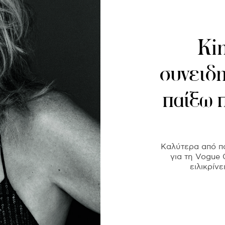
Kim
συνειδ
παίξω π
Καλύτερα από πο
για τη Vogue 
ειλικρίν