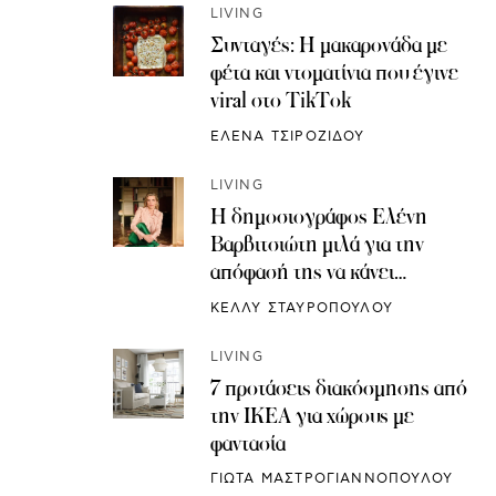
LIVING
Συνταγές: H μακαρονάδα με
φέτα και ντοματίνια που έγινε
viral στο TikTok
ΕΛΕΝΑ ΤΣΙΡΟΖΙΔΟΥ
LIVING
Η δημοσιογράφος Ελένη
Βαρβιτσιώτη μιλά για την
απόφασή της να κάνει
κρυοσυντήρηση ωαρίων
ΚΕΛΛΥ ΣΤΑΥΡΟΠΟΥΛΟΥ
LIVING
7 προτάσεις διακόσμησης από
την IKEA για χώρους με
φαντασία
ΓΙΩΤΑ ΜΑΣΤΡΟΓΙΑΝΝΟΠΟΥΛΟΥ