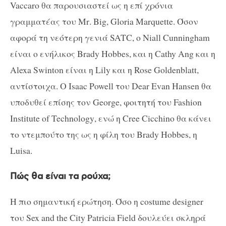
Vaccaro
θα παρουσιαστεί ως η επί χρόνια
γραμματέας του
Mr
.
Big
,
Gloria
Marquette
. Όσον
αφορά τη νεότερη γενιά
SATC
, ο
Niall
Cunningham
είναι ο ενήλικος
Brady
Hobbes
, και η
Cathy
Ang
και η
Alexa
Swinton
είναι η
Lily
και η
Rose
Goldenblatt
,
αντίστοιχα. Ο
Isaac
Powell
του
Dear
Evan
Hansen
θα
υποδυθεί επίσης τον
George
, φοιτητή του
Fashion
Institute
of
Technology
, ενώ η
Cree
Cicchino
θα κάνει
το ντεμπούτο της ως η φίλη του
Brady
Hobbes
, η
Luisa
.
Πώς θα είναι τα ρούχα;
Η πιο σημαντική ερώτηση
.
Όσο η
costume designer
του
Sex and the City Patricia Field
δουλεύει σκληρά