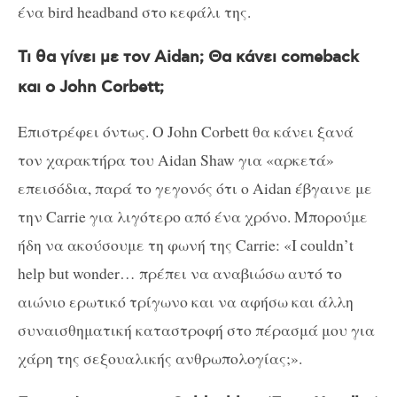
ένα
bird
headband
στο κεφάλι της.
Τι θα γίνει με τον Aidan; Θα κάνει
comeback
και ο
John
Corbett
;
Επιστρέφει όντως. Ο
John
Corbett
θα κάνει ξανά
τον χαρακτήρα του Aidan Shaw για «αρκετά»
επεισόδια, παρά το γεγονός ότι ο Aidan έβγαινε με
την Carrie για λιγότερο από ένα χρόνο. Μπορούμε
ήδη να ακούσουμε τη φωνή της Carrie: «
I
couldn
’
t
help
but
wonder
… πρέπει να αναβιώσω αυτό το
αιώνιο ερωτικό τρίγωνο και να αφήσω και άλλη
συναισθηματική καταστροφή στο πέρασμά μου για
χάρη της σεξουαλικής ανθρωπολογίας;».