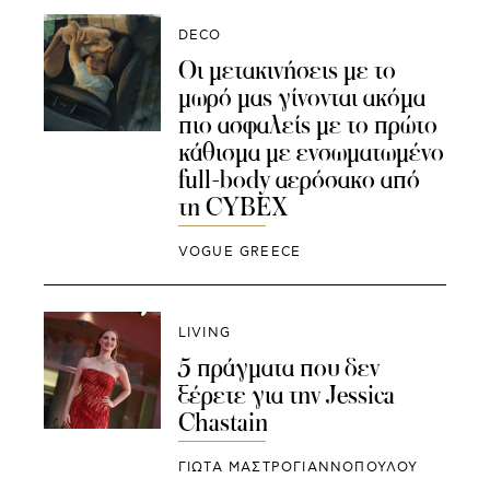
DECO
Οι μετακινήσεις με το
μωρό μας γίνονται ακόμα
πιο ασφαλείς με το πρώτο
κάθισμα με ενσωματωμένο
full-body αερόσακο από
τη CYBEX
VOGUE GREECE
LIVING
5 πράγματα που δεν
ξέρετε για την Jessica
Chastain
ΓΙΩΤΑ ΜΑΣΤΡΟΓΙΑΝΝΟΠΟΥΛΟΥ