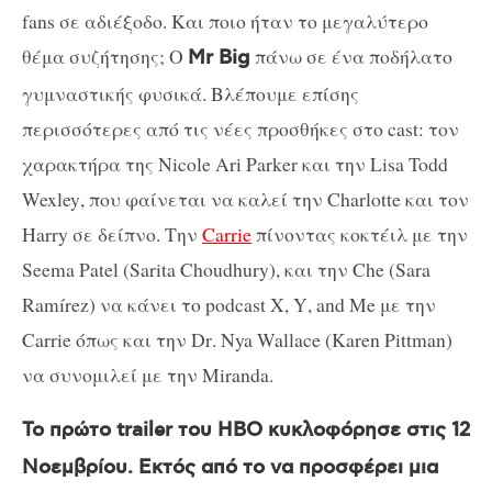
fans
σε αδιέξοδο. Και ποιο ήταν το μεγαλύτερο
θέμα συζήτησης; Ο
πάνω σε ένα ποδήλατο
Mr
Big
γυμναστικής φυσικά. Βλέπουμε επίσης
περισσότερες από τις νέες προσθήκες στο
cast
: τον
χαρακτήρα της
Nicole
Ari
Parker
και την
Lisa
Todd
Wexley
, που φαίνεται να καλεί την
Charlotte
και τον
Harry
σε δείπνο. Την
Carrie
πίνοντας κοκτέιλ με την
Seema
Patel
(
Sarita
Choudhury
), και την
Che
(
Sara
Ram
í
rez
) να κάνει το
podcast
X
,
Y
,
and
Me
με την
Carrie όπως
και την
Dr
.
Nya
Wallace
(
Karen
Pittman
)
να συνομιλεί με την
Miranda
.
Το πρώτο
trailer
του
HBO
κυκλοφόρησε στις 12
Νοεμβρίου. Εκτός από το να προσφέρει μια