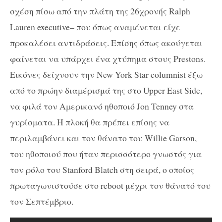
σχέση πίσω από την πλάτη της 26χρονής
Ralph
Lauren
executive
– που όπως αναμένεται είχε
προκαλέσει αντιδράσεις. Επίσης όπως ακούγεται
φαίνεται να υπάρχει ένα χτύπημα στους
Prestons
.
Εικόνες δείχνουν την
New
York
Star
columnist
έξω
από το πρώην διαμέρισμά της στο
Upper
East
Side
,
να φιλά τον Αμερικανό ηθοποιό
Jon
Tenney
στα
γυρίσματα. Η πλοκή θα πρέπει επίσης να
περιλαμβάνει και τον θάνατο του
Willie
Garson
,
του ηθοποιού που ήταν περισσότερο γνωστός για
τον ρόλο του
Stanford
Blatch
στη σειρά, ο οποίος
πρωταγωνιστούσε στο
reboot
μέχρι τον θάνατό του
τον Σεπτέμβριο.