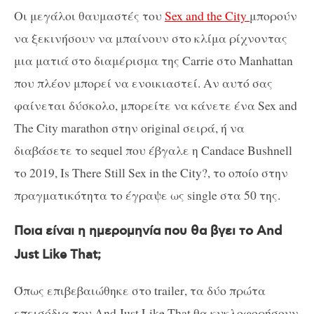
Οι μεγάλοι θαυμαστές του
Sex
and
the
City
μπορούν
να ξεκινήσουν να μπαίνουν στο κλίμα ρίχνοντας
μια ματιά στο διαμέρισμα της
Carrie
στο
Manhattan
που πλέον μπορεί να ενοικιαστεί. Αν αυτό σας
φαίνεται δύσκολο, μπορείτε να κάνετε ένα
Sex
and
The
City
marathon
στην
original
σειρά, ή να
διαβάσετε το
sequel
που έβγαλε η
Candace
Bushnell
το 2019,
Is
There
Still
Sex
in
the
City
?, το οποίο στην
πραγματικότητα το έγραψε ως
single
στα 50 της.
Ποια είναι η ημερομηνία που θα βγει το
And
Just
Like
That
;
Όπως επιβεβαιώθηκε στο
trailer
, τα δύο πρώτα
επεισόδια του
And
Just
Like
That
θα κυκλοφορήσουν