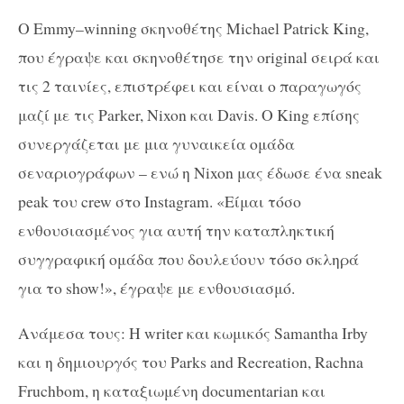
Ο
Emmy
–
winning
σκηνοθέτης
Michael
Patrick
King
,
που έγραψε και σκηνοθέτησε την
original
σειρά και
τις 2 ταινίες, επιστρέφει και είναι ο παραγωγός
μαζί με τις
Parker, Nixon
και
Davis.
Ο
King
επίσης
συνεργάζεται με μια γυναικεία ομάδα
σεναριογράφων – ενώ η
Nixon
μας έδωσε ένα
sneak
peak
του
crew
στο
Instagram
. «Είμαι τόσο
ενθουσιασμένος για αυτή την καταπληκτική
συγγραφική ομάδα που δουλεύουν τόσο σκληρά
για το
show
!», έγραψε με ενθουσιασμό.
Ανάμεσα τους
:
Η
writer
και κωμικός
Samantha Irby
και η δημιουργός του
Parks and Recreation, Rachna
Fruchbom,
η
καταξιωμέν
η
documentarian και