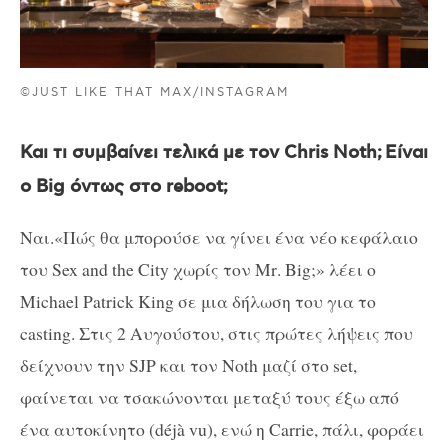
©JUST LIKE THAT MAX/INSTAGRAM
Και τι συμβαίνει τελικά με τον
Chris
Noth;
Είναι
ο
Big
όντως στο
reboot
;
Ναι.«Πώς θα μπορούσε να γίνει ένα νέο κεφάλαιο
του
Sex
and
the
City
χωρίς τον
Mr
.
Big
;» λέει ο
Michael Patrick King σε μια δήλωση του για το
casting
. Στις 2 Αυγούστου, στις πρώτες λήψεις που
δείχνουν την
SJP
και τον
Noth
μαζί στο
set
,
φαίνεται να τσακώνονται μεταξύ τους έξω από
ένα αυτοκίνητο (
d
é
j
à
vu
), ενώ η
Carrie
, πάλι, φοράει