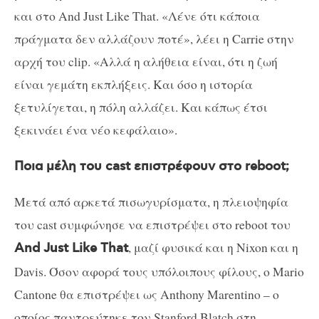
και στο And Just Like That. «Λένε ότι κάποια
πράγματα δεν αλλάζουν ποτέ», λέει η
Carrie
στην
αρχή του
clip
. «Αλλά η αλήθεια είναι, ότι η ζωή
είναι γεμάτη εκπλήξεις. Και όσο η ιστορία
ξετυλίγεται, η πόλη αλλάζει. Και κάπως έτσι
ξεκινάει ένα νέο κεφάλαιο
».
Ποια μέλη του
cast
επιστρέφουν στο
reboot
;
Μετά από αρκετά πισωγυρίσματα, η πλειοψηφία
του
cast
συμφώνησε να επιστρέψει στο
reboot
του
, μαζί φυσικά και η
Nixon
και η
And
Just
Like
That
Davis
. Όσον αφορά τους υπόλοιπους φίλους, ο Mario
Cantone θα επιστρέψει ως Anthony Marentino – ο
οποίος παντρεύτηκε τον Stanford Blatch στη