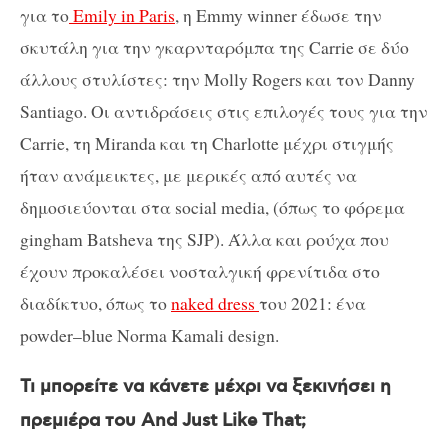
για το
Emily in Paris
,
η
Emmy winner
έδωσε την
σκυτάλη για την γκαρνταρόμπα της
Carrie
σε δύο
άλλους στυλίστες
:
την
Molly Rogers
και τον
Danny
Santiago.
Οι αντιδράσεις στις επιλογές τους για την
Carrie
, τη
Miranda
και τη
Charlotte
μέχρι στιγμής
ήταν ανάμεικτες, με μερικές από αυτές να
δημοσιεύονται στα
social
media,
(όπως το φόρεμα
gingham
Batsheva
της
SJP
). Άλλα και ρούχα που
έχουν προκαλέσει νοσταλγική φρενίτιδα στο
διαδίκτυο, όπως το
naked
dress
του 2021: ένα
powder
–
blue
Norma
Kamali
design
.
Τι μπορείτε να κάνετε μέχρι να ξεκινήσει η
πρεμιέρα του
And
Just
Like
That
;