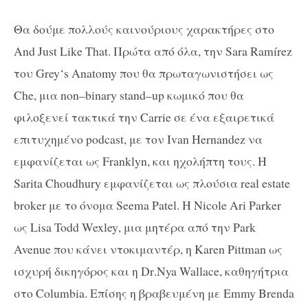
Θα δούμε πολλούς καινούριους χαρακτήρες στο
And
Just
Like
That
. Πρώτα από όλα, την
Sara
Ram
í
rez
του
Grey
‘
s
Anatomy
που θα πρωταγωνιστήσει ως
Che
, μια
non
–
binary
stand
–
up
κωμικό που θα
φιλοξενεί τακτικά την
Carrie
σε ένα εξαιρετικά
επιτυχημένο
podcast
, με τον
Ivan
Hernandez
να
εμφανίζεται ως
Franklyn
, και ηχολήπτη τους. Η
Sarita
Choudhury
εμφανίζεται ως πλούσια
real
estate
broker
με το όνομα
Seema
Patel
. Η
Nicole
Ari
Parker
ως
Lisa
Todd
Wexley
, μια μητέρα από την
Park
Avenue
που κάνει ντοκιμαντέρ, η
Karen
Pittman
ως
ισχυρή δικηγόρος και η
Dr
.
Nya
Wallace
, καθηγήτρια
στο
Columbia
. Επίσης η βραβευμένη με
Emmy
Brenda