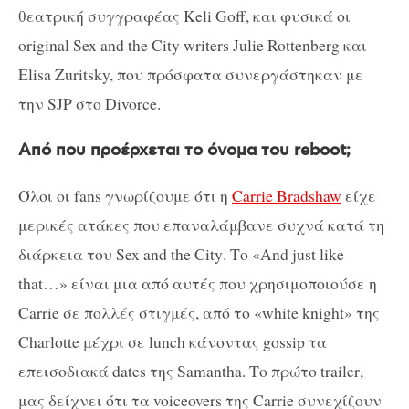
θεατρικ
ή
συγγραφέας Keli Goff,
και φυσικά οι
original Sex and the City writers Julie Rottenberg
και
Elisa Zuritsky,
που πρόσφατα συνεργάστηκαν με
την
SJP
στο
Divorce.
Από που προέρχεται το όνομα του
reboot
;
Όλοι οι
fans
γνωρίζουμε ότι η
Carrie
Bradshaw
είχε
μερικές ατάκες που επαναλάμβανε συχνά κατά τη
διάρκεια του
Sex
and
the
City
. Το «
And
just
like
that
…» είναι μια από αυτές που χρησιμοποιούσε η
Carrie
σε πολλές στιγμές, από το «
white
knight
» της
Charlotte
μέχρι σε
lunch
κάνοντας
gossip
τα
επεισοδιακά
dates
της
Samantha
. Το πρώτο
trailer
,
μας δείχνει ότι τα
voiceovers
της
Carrie
συνεχίζουν