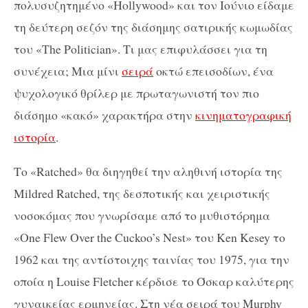
πολυσυζητημένο «Hollywood» και τον Ιούνιο είδαμε
τη δεύτερη σεζόν της διάσημης σατιρικής κωμωδίας
του «The Politician». Τι μας επιφυλάσσει για τη
συνέχεια; Μια μίνι
σειρά
οκτώ επεισοδίων, ένα
ψυχολογικό θρίλερ με πρωταγωνιστή τον πιο
διάσημο «κακό» χαρακτήρα στην
κινηματογραφική
ιστορία
.
Το «Ratched» θα διηγηθεί την αληθινή ιστορία της
Mildred Ratched, της δεσποτικής και χειριστικής
νοσοκόμας που γνωρίσαμε από το μυθιστόρημα
«One Flew Over the Cuckoo’s Nest» του Ken Kesey το
1962 και της αντίστοιχης ταινίας του 1975, για την
οποία η Louise Fletcher κέρδισε το Όσκαρ καλύτερης
γυναικείας ερμηνείας. Στη νέα σειρά του Murphy