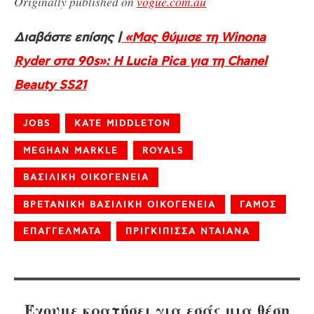
Originally
published
on
vogue.com.au
Διαβάστε επίσης |
«Μας θύμισε τη Winona
Ryder στα 90s»: Η Lucia Pica για τη Chanel
Beauty SS21
JOBS
KATE MIDDLETON
MEGHAN MARKLE
ROYALS
ΒΑΣΙΛΙΚΗ ΟΙΚΟΓΕΝΕΙΑ
ΒΡΕΤΑΝΙΚΗ ΒΑΣΙΛΙΚΗ ΟΙΚΟΓΕΝΕΙΑ
ΓΑΜΟΣ
ΕΠΑΓΓΕΛΜΑΤΑ
ΠΡΙΓΚΙΠΙΣΣΑ ΝΤΑΙΑΝΑ
Έχουμε κρατήσει για εσάς μια θέση