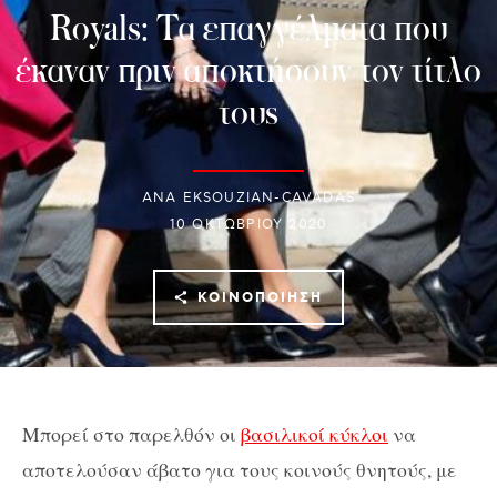
Royals: Τα επαγγέλματα που
έκαναν πριν αποκτήσουν τον τίτλο
τους
ANA EKSOUZIAN-CAVADAS
10 ΟΚΤΩΒΡΊΟΥ 2020
ΚΟΙΝΟΠΟΊΗΣΗ
Μπορεί στο παρελθόν οι
βασιλικοί κύκλοι
να
αποτελούσαν άβατο για τους κοινούς θνητούς, με