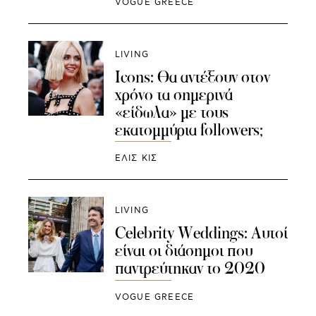
VOGUE GREECE
LIVING
Icons: Θα αντέξουν στον
χρόνο τα σημερινά
«είδωλα» με τους
εκατομμύρια followers;
ΕΛΙΣ ΚΙΣ
LIVING
Celebrity Weddings: Αυτοί
είναι οι διάσημοι που
παντρεύτηκαν το 2020
VOGUE GREECE