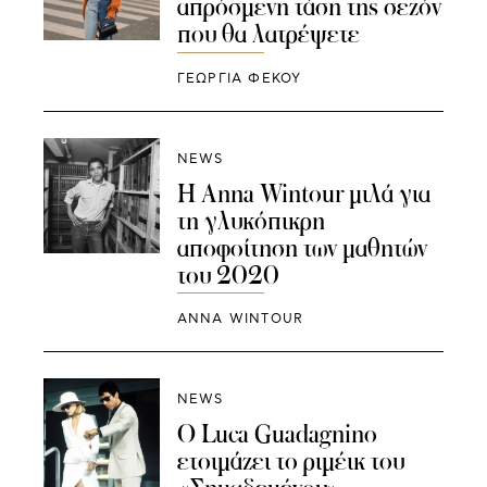
απρόσμενη τάση της σεζόν
που θα λατρέψετε
ΓΕΩΡΓΙΑ ΦΕΚΟΥ
NEWS
Η Anna Wintour μιλά για
τη γλυκόπικρη
αποφοίτηση των μαθητών
του 2020
ANNA WINTOUR
NEWS
Ο Luca Guadagnino
ετοιμάζει το ριμέικ του