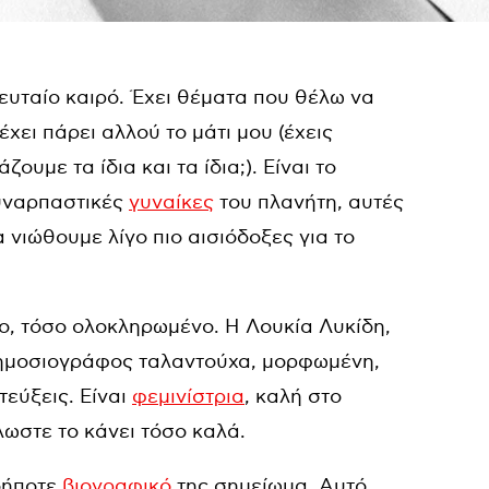
λευταίο καιρό. Έχει θέματα που θέλω να
ει πάρει αλλού το μάτι μου (έχεις
ουμε τα ίδια και τα ίδια;). Είναι το
συναρπαστικές
γυναίκες
του πλανήτη, αυτές
 νιώθουμε λίγο πιο αισιόδοξες για το
φο, τόσο ολοκληρωμένο. Η Λουκία Λυκίδη,
δημοσιογράφος ταλαντούχα, μορφωμένη,
τεύξεις. Είναι
φεμινίστρια
, καλή στο
λωστε το κάνει τόσο καλά.
δήποτε
βιογραφικό
της σημείωμα. Αυτό