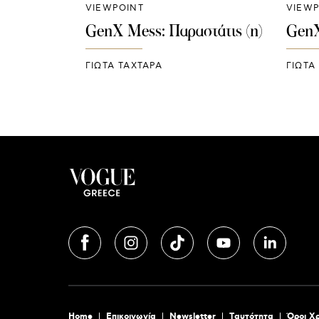
VIEWPOINT
VIEWP
GenX Mess: Παραστάτις (η)
GenX
ΓΙΩΤΑ ΤΑΧΤΑΡΑ
ΓΙΩΤΑ
Home
Επικοινωνία
Newsletter
Tαυτότητα
Όροι Χ