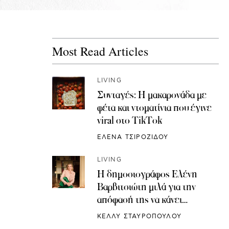
Most Read Articles
LIVING
Συνταγές: H μακαρονάδα με
φέτα και ντοματίνια που έγινε
viral στο TikTok
ΕΛΕΝΑ ΤΣΙΡΟΖΙΔΟΥ
LIVING
Η δημοσιογράφος Ελένη
Βαρβιτσιώτη μιλά για την
απόφασή της να κάνει
κρυοσυντήρηση ωαρίων
ΚΕΛΛΥ ΣΤΑΥΡΟΠΟΥΛΟΥ