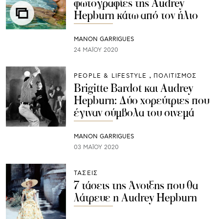
φωτογραφίες της Audrey
Hepburn κάτω από τον ήλιο
MANON GARRIGUES
24 ΜΑΪ́ΟΥ 2020
PEOPLE & LIFESTYLE
ΠΟΛΙΤΙΣΜΟΣ
Brigitte Bardot και Audrey
Hepburn: Δύο χορεύτριες που
έγιναν σύμβολα του σινεμά
MANON GARRIGUES
03 ΜΑΪ́ΟΥ 2020
ΤΑΣΕΙΣ
7 τάσεις της Άνοιξης που θα
λάτρευε η Audrey Hepburn