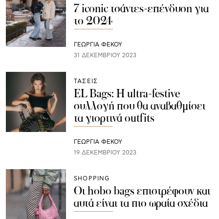
7 iconic τσάντες-επένδυση για
το 2024
ΓΕΩΡΓΙΑ ΦΕΚΟΥ
31 ΔΕΚΕΜΒΡΊΟΥ 2023
ΤΑΣΕΙΣ
EL Bags: H ultra-festive
συλλογή που θα αναβαθμίσει
τα γιορτινά outfits
ΓΕΩΡΓΙΑ ΦΕΚΟΥ
19 ΔΕΚΕΜΒΡΊΟΥ 2023
SHOPPING
Οι hobo bags επιστρέφουν και
αυτά είναι τα πιο ωραία σχέδια