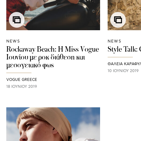
NEWS
NEWS
Rockaway Beach: H Μiss Vogue
Style Talk:
Ιουνίου με ροκ διάθεση και
μεσογειακό φως
ΘΑΛΕΙΑ ΚΑΡΑΦΥ
10 ΙΟΥΝΊΟΥ 2019
VOGUE GREECE
18 ΙΟΥΝΊΟΥ 2019