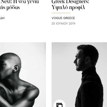
Next: Η νέα γενιά
Greek Designers:
κής μόδας
Yψηλό προφίλ
ΑΔΗ
VOGUE GREECE
25 ΙΟΥΝΊΟΥ 2019